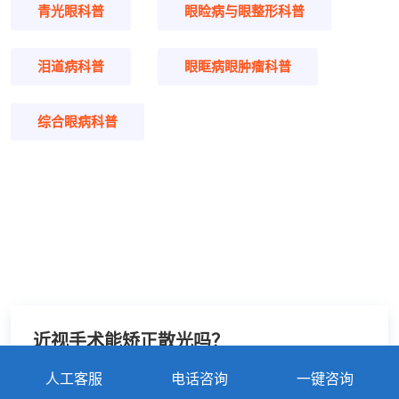
青光眼科普
眼睑病与眼整形科普
泪道病科普
眼眶病眼肿瘤科普
综合眼病科普
近视手术能矫正散光吗？
2026-07-02
人工客服
电话咨询
一键咨询