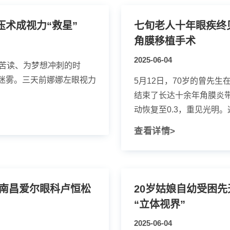
术成视力“救星”
七旬老人十年眼疾终
角膜移植手术
2025-06-04
案苦读、为梦想冲刺的时
迷雾。三天前娜娜左眼视力
5月12日，70岁的曾先
结束了长达十余年角膜炎
动恢复至0.3，重见光明。这
查看详情>
官 南昌爱尔眼科卢恒松
20岁姑娘自幼受困
“立体视界”
2025-06-04