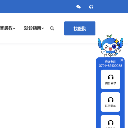
普患教
就诊指南
找医院