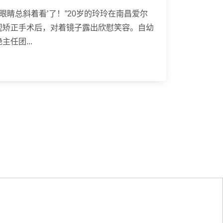
眼睛总斜着看’了！”20岁的玲玲在南昌爱尔
视矫正手术后，对着镜子露出欣慰笑容。自幼
任团...