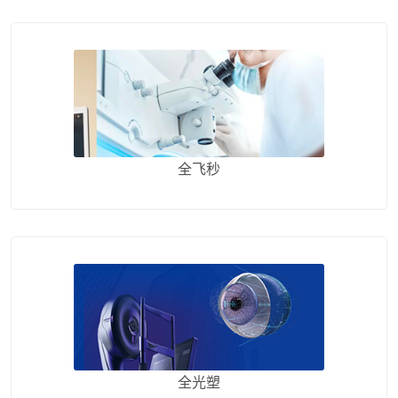
全飞秒
全光塑