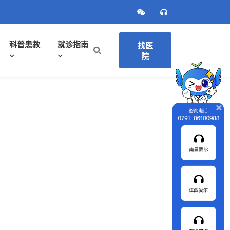
科普患教
就诊指南
找医
院