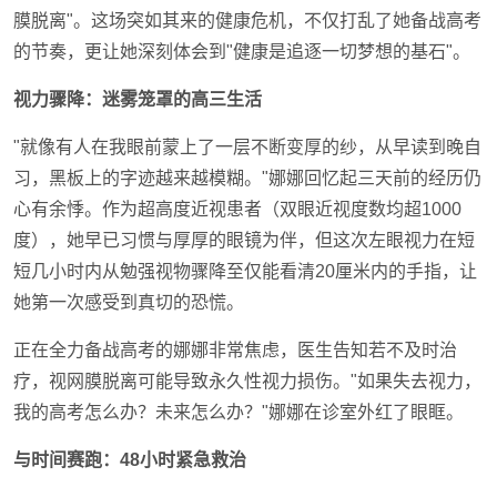
膜脱离"。这场突如其来的健康危机，不仅打乱了她备战高考
的节奏，更让她深刻体会到"健康是追逐一切梦想的基石"。
视力骤降：迷雾笼罩的高三生活
"就像有人在我眼前蒙上了一层不断变厚的纱，从早读到晚自
习，黑板上的字迹越来越模糊。"娜娜回忆起三天前的经历仍
心有余悸。作为超高度近视患者（双眼近视度数均超1000
度），她早已习惯与厚厚的眼镜为伴，但这次左眼视力在短
短几小时内从勉强视物骤降至仅能看清20厘米内的手指，让
她第一次感受到真切的恐慌。
正在全力备战高考的娜娜非常焦虑，医生告知若不及时治
疗，视网膜脱离可能导致永久性视力损伤。"如果失去视力，
我的高考怎么办？未来怎么办？"娜娜在诊室外红了眼眶。
与时间赛跑：48小时紧急救治