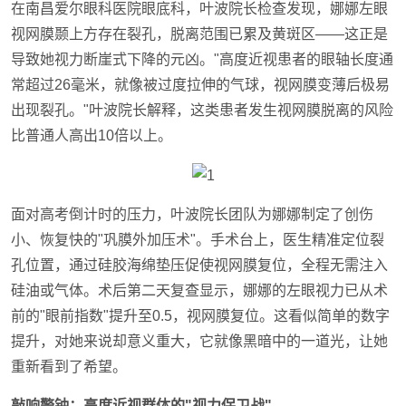
在南昌爱尔眼科医院眼底科，叶波院长检查发现，娜娜左眼
视网膜颞上方存在裂孔，脱离范围已累及黄斑区——这正是
导致她视力断崖式下降的元凶。"高度近视患者的眼轴长度通
常超过26毫米，就像被过度拉伸的气球，视网膜变薄后极易
出现裂孔。"叶波院长解释，这类患者发生视网膜脱离的风险
比普通人高出10倍以上。
面对高考倒计时的压力，叶波院长团队为娜娜制定了创伤
小、恢复快的"巩膜外加压术"。手术台上，医生精准定位裂
孔位置，通过硅胶海绵垫压促使视网膜复位，全程无需注入
硅油或气体。术后第二天复查显示，娜娜的左眼视力已从术
前的"眼前指数"提升至0.5，视网膜复位。这看似简单的数字
提升，对她来说却意义重大，它就像黑暗中的一道光，让她
重新看到了希望。
敲响警钟：高度近视群体的"视力保卫战"