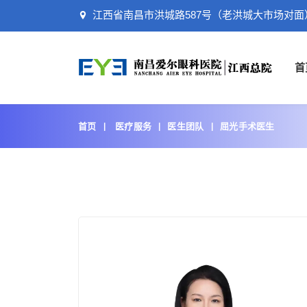
江西省南昌市洪城路587号（老洪城大市场对面
首
首页
医疗服务
医生团队
屈光手术医生