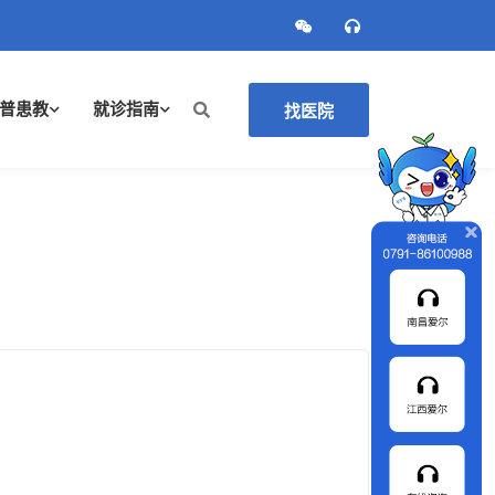
普患教
就诊指南
找医院